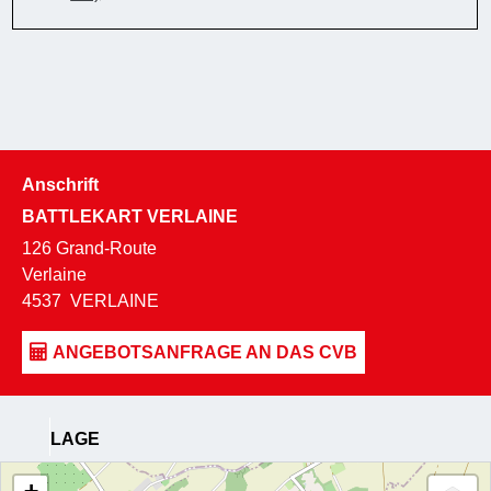
Anschrift
BATTLEKART VERLAINE
126 Grand-Route
Verlaine
4537
VERLAINE
LAGE