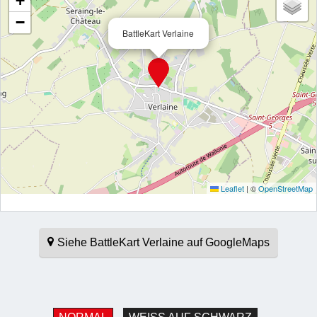
+
−
BattleKart Verlaine
Leaflet
|
©
OpenStreetMap
Siehe BattleKart Verlaine auf GoogleMaps