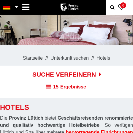
MENU
0
Startseite
Unterkunft suchen
Hotels
SUCHE VERFEINERN
15
Ergebnisse
HOTELS
Die
Provinz Lüttich
bietet
Geschäftsreisenden
renommiert
und qualitativ hochwertige Hotelbetriebe
. So verfüge
Lüttich und Spa über mehrere
hervorragende Einrichtungen