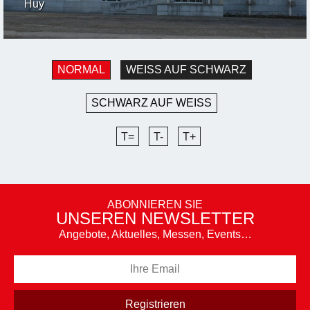
Huy
NORMAL
WEISS AUF SCHWARZ
SCHWARZ AUF WEISS
T=
T-
T+
ABONNIEREN SIE
UNSEREN NEWSLETTER
Angebote, Aktuelles, Messen, Events…