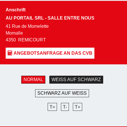
Anschrift
AU PORTAIL SRL - SALLE ENTRE NOUS
41 Rue de Momelette
Momalle
4350
REMICOURT
NORMAL
WEISS AUF SCHWARZ
SCHWARZ AUF WEISS
T=
T-
T+