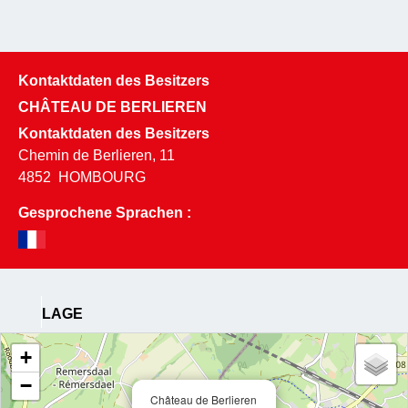
Kontaktdaten des Besitzers
CHÂTEAU DE BERLIEREN
Kontaktdaten des Besitzers
Chemin de Berlieren, 11
4852
HOMBOURG
Gesprochene Sprachen :
LAGE
+
−
Château de Berlieren