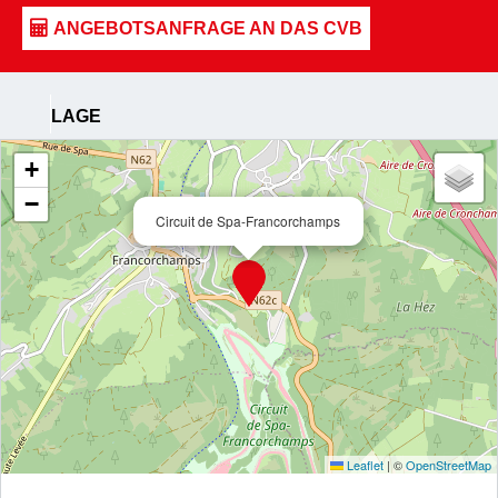
LAGE
+
−
Circuit de Spa-Francorchamps
Leaflet
|
©
OpenStreetMap