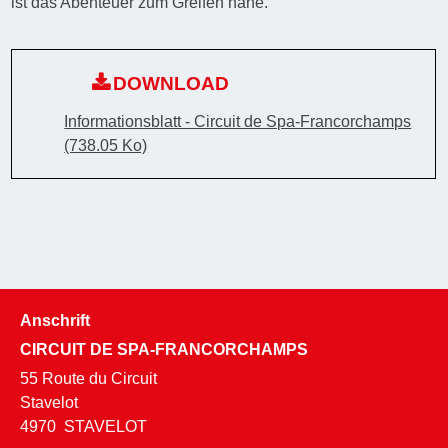
ist das Abenteuer zum Greifen nahe.
DOWNLOAD
Informationsblatt - Circuit de Spa-Francorchamps
(738.05 Ko)
Anschrift
CIRCUIT DE SPA-FRANCORCHAMPS
55 Route du Circuit
Stavelot
4970
STAVELOT