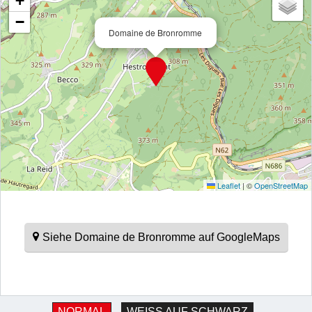
+
−
Domaine de Bronromme
Leaflet
|
©
OpenStreetMap
Siehe Domaine de Bronromme auf GoogleMaps
NORMAL
WEISS AUF SCHWARZ