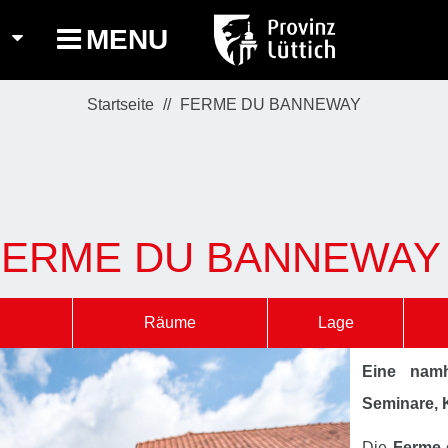
MENU
Startseite
FERME DU BANNEWAY
FERME DU BANNEWAY
Räume
Lage
Eine namh
Seminare, 
Die
Ferme