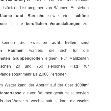
ndstück und ist umgeben von Bäumen. Es stehen
Räume und Bereiche
sowie eine
schöne
asse
für Ihre
beruflichen Veranstaltungen
zur
t können Sie zwischen
acht hellen und
den Räumen
wählen, die sich für die
ensten Gruppengrößen
eignen. Für Mahlzeiten
wischen 20 und 750 Personen Platz, für
fänge sogar mehr als 2.000 Personen.
m Wetter kann der Aperitif auf der über
1000m²
enterrasse
, die von Bäumen gesäumt ist, serviert
ls das Wetter zu wechselhaft ist, kann die
zweite
nutzt werden, die
überdacht und 270m² groß
ist.