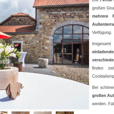
großen Gru
mehrere 
Außenterr
Verfügung.
Insgesam
einladen
verschied
finden z
Cocktailemp
Bei schöne
großen Auß
werden. Fal
Terrasse
ge