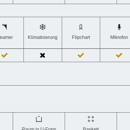
eamer
Klimatisierung
Flipchart
Mikrofon
Raum in U-Form
Bankett