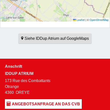
Leaflet
|
©
OpenStreetMap
Siehe IDDup Atrium auf GoogleMaps
Anschrift
IDDUP ATRIUM
173 Rue des Combattants
Otrange
4360
OREYE