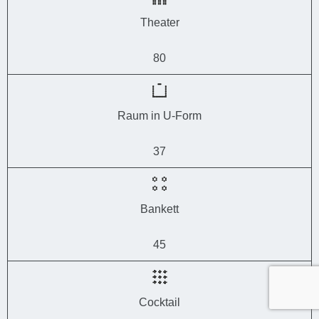
Theater
80
Raum in U-Form
37
Bankett
45
Cocktail