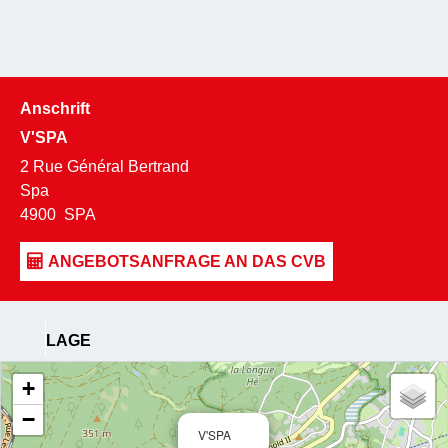
Anschrift
V'SPA
2 Rue Général Bertrand
Spa
4900
SPA
LAGE
+
−
V'SPA